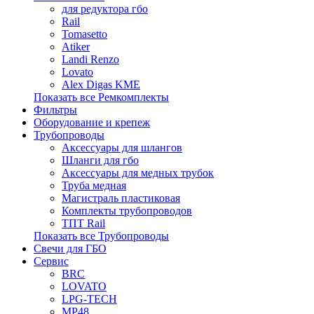
для редуктора гбо
Rail
Tomasetto
Atiker
Landi Renzo
Lovato
Alex Digas KME
Показать все Ремкомплекты
Фильтры
Оборудование и крепеж
Трубопроводы
Аксессуары для шлангов
Шланги для гбо
Аксессуары для медных трубок
Труба медная
Магистраль пластиковая
Комплекты трубопроводов
ТПТ Rail
Показать все Трубопроводы
Свечи для ГБО
Сервис
BRC
LOVATO
LPG-TECH
MP48