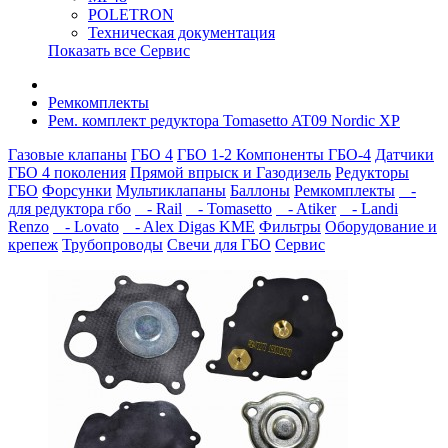
POLETRON
Техническая документация
Показать все Сервис
Ремкомплекты
Рем. комплект редуктора Tomasetto AT09 Nordic XP
Газовые клапаны
ГБО 4
ГБО 1-2
Компоненты ГБО-4
Датчики
ГБО 4 поколения
Прямой впрыск и Газодизель
Редукторы
ГБО
Форсунки
Мультиклапаны
Баллоны
Ремкомплекты
-
для редуктора гбо
- Rail
- Tomasetto
- Atiker
- Landi
Renzo
- Lovato
- Alex Digas KME
Фильтры
Оборудование и
крепеж
Трубопроводы
Свечи для ГБО
Сервис