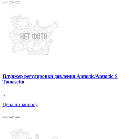
Плунжер регулировки давления Antartic/Antartic-S
Tomasetto
..
Цена по запросу