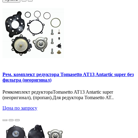
Рем. комплект редуктора Tomasetto AT13 Antartic super без
фильтра (неоригинал)
Ремкомплект редуктораTomasetto AT13 Antartic super
(неоригинал), (пропан).Для редуктора Tomasetto AT..
Цена по запросу