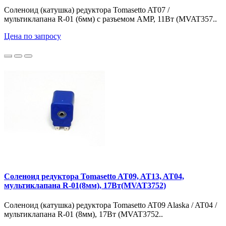
Соленоид (катушка) редуктора Tomasetto AT07 /
мультиклапана R-01 (6мм) с разъемом AMP, 11Вт (MVAT357..
Цена по запросу
Соленоид редуктора Tomasetto AT09, AT13, AT04,
мультиклапана R-01(8мм), 17Вт(MVAT3752)
Соленоид (катушка) редуктора Tomasetto AT09 Alaska / AT04 /
мультиклапана R-01 (8мм), 17Вт (MVAT3752..