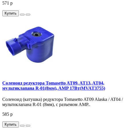
571 р
Купить
Соленоид редуктора Tomasetto AT09, AT13, AT04,
мультиклапана R-01(8мм), AMP 17Вт(MVAT3755)
Соленоид (катушка) редуктора Tomasetto AT09 Alaska / AT04 /
мультиклапана R-01 (8мм), с разъемом AMP..
585 р
Купить