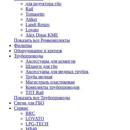
для редуктора гбо
Rail
Tomasetto
Atiker
Landi Renzo
Lovato
Alex Digas KME
Показать все Ремкомплекты
Фильтры
Оборудование и крепеж
Трубопроводы
Аксессуары для шлангов
Шланги для гбо
Аксессуары для медных трубок
Труба медная
Магистраль пластиковая
Комплекты трубопроводов
ТПТ Rail
Показать все Трубопроводы
Свечи для ГБО
Сервис
BRC
LOVATO
LPG-TECH
MP48