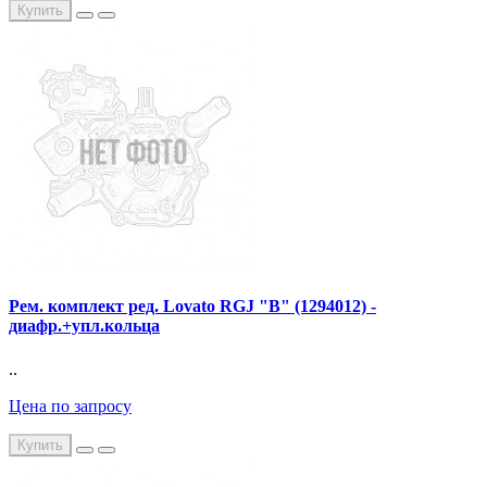
Купить
Рем. комплект ред. Lovato RGJ "В" (1294012) -
диафр.+упл.кольца
..
Цена по запросу
Купить