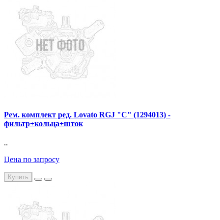
Рем. комплект ред. Lovato RGJ "С" (1294013) -
фильтр+кольца+шток
..
Цена по запросу
Купить