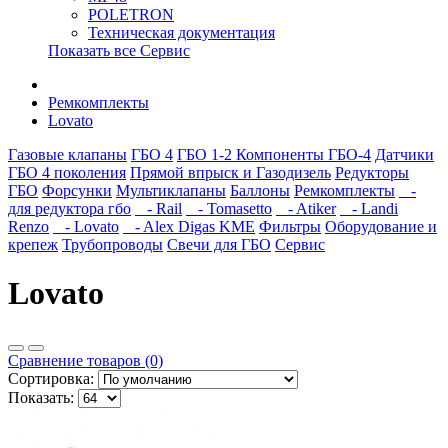
POLETRON
Техническая документация
Показать все Сервис
Ремкомплекты
Lovato
Газовые клапаны
ГБО 4
ГБО 1-2
Компоненты ГБО-4
Датчики
ГБО 4 поколения
Прямой впрыск и Газодизель
Редукторы
ГБО
Форсунки
Мультиклапаны
Баллоны
Ремкомплекты
-
для редуктора гбо
- Rail
- Tomasetto
- Atiker
- Landi
Renzo
- Lovato
- Alex Digas KME
Фильтры
Оборудование и
крепеж
Трубопроводы
Свечи для ГБО
Сервис
Lovato
Сравнение товаров (0)
Сортировка:
Показать: