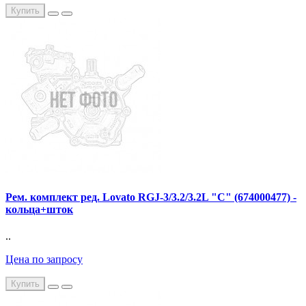
Купить
Рем. комплект ред. Lovato RGJ-3/3.2/3.2L "С" (674000477) -
кольца+шток
..
Цена по запросу
Купить