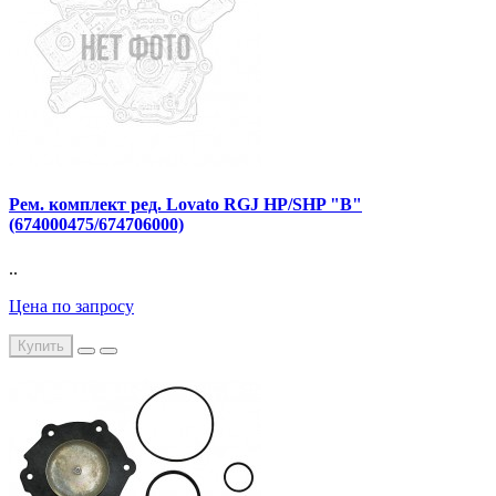
Рем. комплект ред. Lovato RGJ НР/SHP "В"
(674000475/674706000)
..
Цена по запросу
Купить