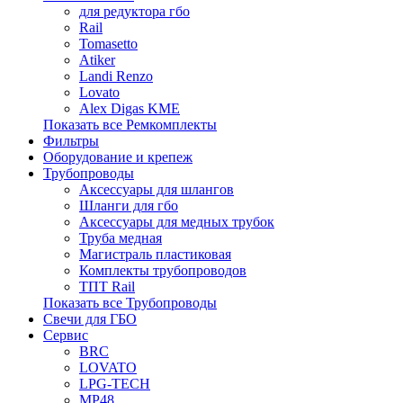
для редуктора гбо
Rail
Tomasetto
Atiker
Landi Renzo
Lovato
Alex Digas KME
Показать все Ремкомплекты
Фильтры
Оборудование и крепеж
Трубопроводы
Аксессуары для шлангов
Шланги для гбо
Аксессуары для медных трубок
Труба медная
Магистраль пластиковая
Комплекты трубопроводов
ТПТ Rail
Показать все Трубопроводы
Свечи для ГБО
Сервис
BRC
LOVATO
LPG-TECH
MP48