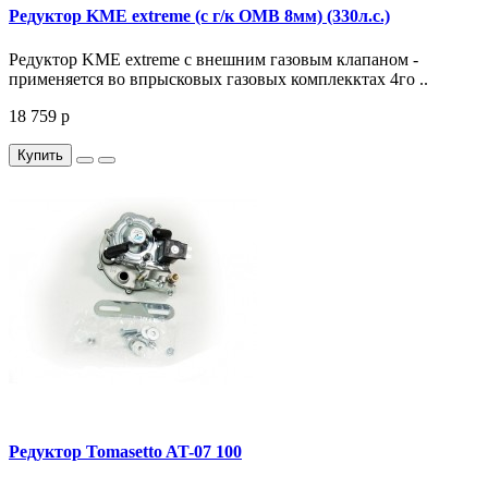
Редуктор KME extreme (с г/к OMB 8мм) (330л.с.)
Редуктор KME extreme с внешним газовым клапаном -
применяется во впрысковых газовых комплекктах 4го ..
18 759 р
Купить
Редуктор Tomasetto AT-07 100