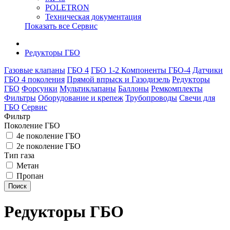
POLETRON
Техническая документация
Показать все Сервис
Редукторы ГБО
Газовые клапаны
ГБО 4
ГБО 1-2
Компоненты ГБО-4
Датчики
ГБО 4 поколения
Прямой впрыск и Газодизель
Редукторы
ГБО
Форсунки
Мультиклапаны
Баллоны
Ремкомплекты
Фильтры
Оборудование и крепеж
Трубопроводы
Свечи для
ГБО
Сервис
Фильтр
Поколение ГБО
4е поколение ГБО
2е поколение ГБО
Тип газа
Метан
Пропан
Поиск
Редукторы ГБО