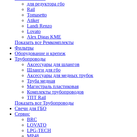
для редуктора гбо
Rail
Tomasetto
Atiker
Landi Renzo
Lovato
Alex Digas KME
Показать все Ремкомплекты
Фильтры
Оборудование и крепеж
Трубопроводы
Аксессуары для шлангов
Шланги для гбо
Аксессуары для медных трубок
Труба медная
Магистраль пластиковая
Комплекты трубопроводов
ТПТ Rail
Показать все Трубопроводы
Свечи для ГБО
Сервис
BRC
LOVATO
LPG-TECH
MP48