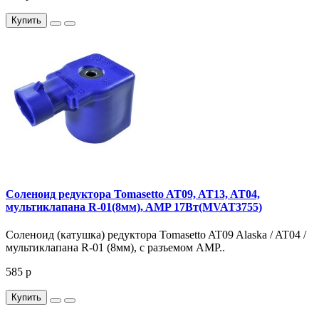
Купить
Соленоид редуктора Tomasetto AT09, AT13, AT04,
мультиклапана R-01(8мм), AMP 17Вт(MVAT3755)
Соленоид (катушка) редуктора Tomasetto AT09 Alaska / AT04 /
мультиклапана R-01 (8мм), с разъемом AMP..
585 р
Купить