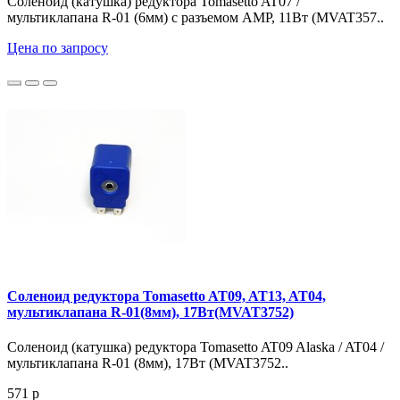
Соленоид (катушка) редуктора Tomasetto AT07 /
мультиклапана R-01 (6мм) с разъемом AMP, 11Вт (MVAT357..
Цена по запросу
Соленоид редуктора Tomasetto AT09, AT13, AT04,
мультиклапана R-01(8мм), 17Вт(MVAT3752)
Соленоид (катушка) редуктора Tomasetto AT09 Alaska / AT04 /
мультиклапана R-01 (8мм), 17Вт (MVAT3752..
571 р