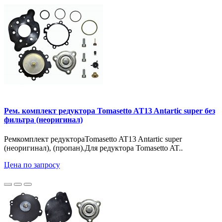
Рем. комплект редуктора Tomasetto AT13 Antartic super без
фильтра (неоригинал)
Ремкомплект редуктораTomasetto AT13 Antartic super
(неоригинал), (пропан).Для редуктора Tomasetto AT..
Цена по запросу