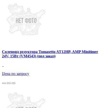
Соленоид редуктора Tomasetto AT12HP, AMP Minitimer
24V, 15Вт (VM4543) (под заказ)
..
Цена по запросу