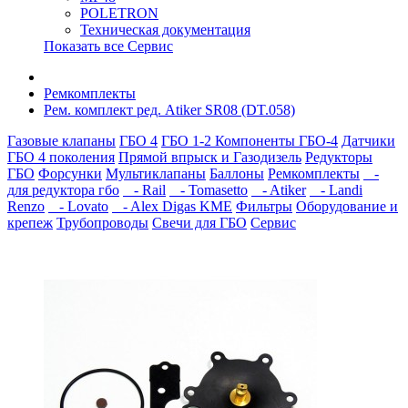
POLETRON
Техническая документация
Показать все Сервис
Ремкомплекты
Рем. комплект ред. Atiker SR08 (DT.058)
Газовые клапаны
ГБО 4
ГБО 1-2
Компоненты ГБО-4
Датчики
ГБО 4 поколения
Прямой впрыск и Газодизель
Редукторы
ГБО
Форсунки
Мультиклапаны
Баллоны
Ремкомплекты
-
для редуктора гбо
- Rail
- Tomasetto
- Atiker
- Landi
Renzo
- Lovato
- Alex Digas KME
Фильтры
Оборудование и
крепеж
Трубопроводы
Свечи для ГБО
Сервис