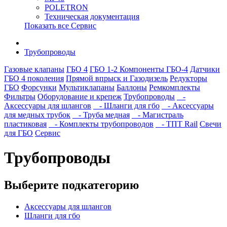
POLETRON
Техническая документация
Показать все Сервис
Трубопроводы
Газовые клапаны
ГБО 4
ГБО 1-2
Компоненты ГБО-4
Датчики
ГБО 4 поколения
Прямой впрыск и Газодизель
Редукторы
ГБО
Форсунки
Мультиклапаны
Баллоны
Ремкомплекты
Фильтры
Оборудование и крепеж
Трубопроводы
-
Аксессуары для шлангов
- Шланги для гбо
- Аксессуары
для медных трубок
- Труба медная
- Магистраль
пластиковая
- Комплекты трубопроводов
- ТПТ Rail
Свечи
для ГБО
Сервис
Трубопроводы
Выберите подкатегорию
Аксессуары для шлангов
Шланги для гбо