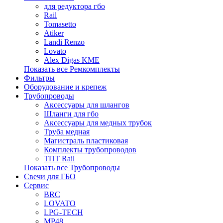
для редуктора гбо
Rail
Tomasetto
Atiker
Landi Renzo
Lovato
Alex Digas KME
Показать все Ремкомплекты
Фильтры
Оборудование и крепеж
Трубопроводы
Аксессуары для шлангов
Шланги для гбо
Аксессуары для медных трубок
Труба медная
Магистраль пластиковая
Комплекты трубопроводов
ТПТ Rail
Показать все Трубопроводы
Свечи для ГБО
Сервис
BRC
LOVATO
LPG-TECH
MP48