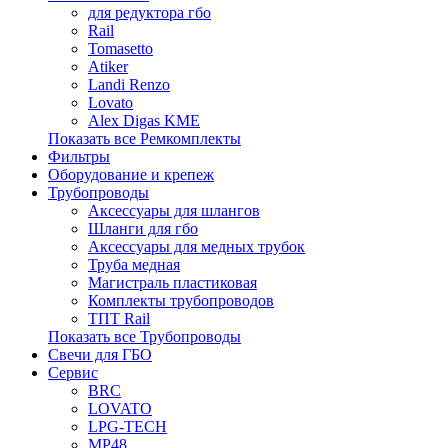
для редуктора гбо
Rail
Tomasetto
Atiker
Landi Renzo
Lovato
Alex Digas KME
Показать все Ремкомплекты
Фильтры
Оборудование и крепеж
Трубопроводы
Аксессуары для шлангов
Шланги для гбо
Аксессуары для медных трубок
Труба медная
Магистраль пластиковая
Комплекты трубопроводов
ТПТ Rail
Показать все Трубопроводы
Свечи для ГБО
Сервис
BRC
LOVATO
LPG-TECH
MP48