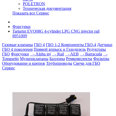
POLETRON
Техническая документация
Показать все Сервис
Форсунки
Tartarini EVO08G 4-cylinder LPG CNG injector rail
8951009
Газовые клапаны
ГБО 4
ГБО 1-2
Компоненты ГБО-4
Датчики
ГБО 4 поколения
Прямой впрыск и Газодизель
Редукторы
ГБО
Форсунки
- Alpha inj
- Rail
- AEB
- Barracuda
-
Tomasetto
Мультиклапаны
Баллоны
Ремкомплекты
Фильтры
Оборудование и крепеж
Трубопроводы
Свечи для ГБО
Сервис