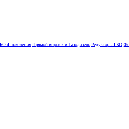
БО 4 поколения
Прямой впрыск и Газодизель
Редукторы ГБО
Фо