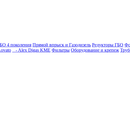
БО 4 поколения
Прямой впрыск и Газодизель
Редукторы ГБО
Фо
ovato
- Alex Digas KME
Фильтры
Оборудование и крепеж
Труб