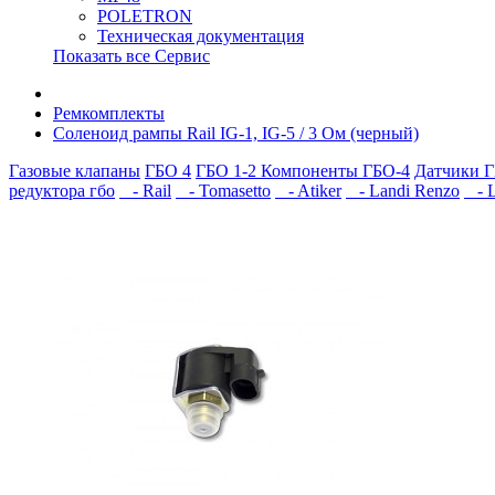
POLETRON
Техническая документация
Показать все Сервис
Ремкомплекты
Соленоид рампы Rail IG-1, IG-5 / 3 Ом (черный)
Газовые клапаны
ГБО 4
ГБО 1-2
Компоненты ГБО-4
Датчики Г
редуктора гбо
- Rail
- Tomasetto
- Atiker
- Landi Renzo
- L