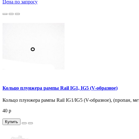
Цена по запросу
Кольцо плунжера рампы Rail IG1, IG5 (V-образное)
Кольцо плунжера рампы Rail IG1/IG5 (V-образное), (пропан, ме
40 р
Купить