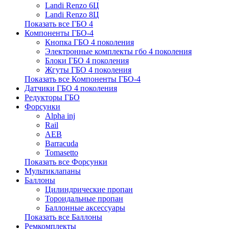
Landi Renzo 6Ц
Landi Renzo 8Ц
Показать все ГБО 4
Компоненты ГБО-4
Кнопка ГБО 4 поколения
Электронные комплекты гбо 4 поколения
Блоки ГБО 4 поколения
Жгуты ГБО 4 поколения
Показать все Компоненты ГБО-4
Датчики ГБО 4 поколения
Редукторы ГБО
Форсунки
Alpha inj
Rail
AEB
Barracuda
Tomasetto
Показать все Форсунки
Мультиклапаны
Баллоны
Цилиндрические пропан
Тороидальные пропан
Баллонные аксессуары
Показать все Баллоны
Ремкомплекты