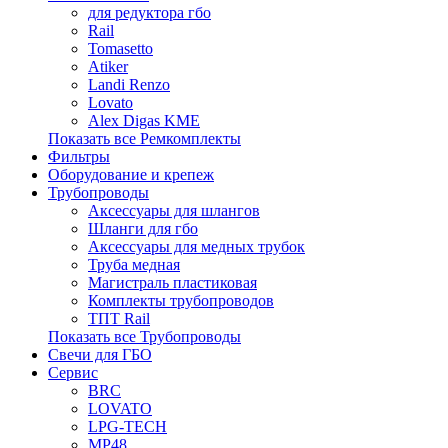
для редуктора гбо
Rail
Tomasetto
Atiker
Landi Renzo
Lovato
Alex Digas KME
Показать все Ремкомплекты
Фильтры
Оборудование и крепеж
Трубопроводы
Аксессуары для шлангов
Шланги для гбо
Аксессуары для медных трубок
Труба медная
Магистраль пластиковая
Комплекты трубопроводов
ТПТ Rail
Показать все Трубопроводы
Свечи для ГБО
Сервис
BRC
LOVATO
LPG-TECH
MP48