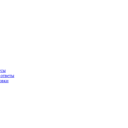
усы
 ответы
овки