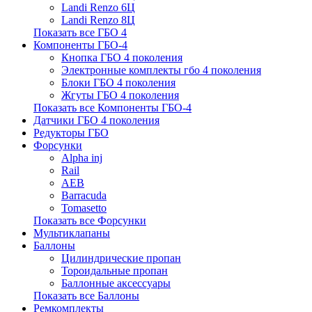
Landi Renzo 6Ц
Landi Renzo 8Ц
Показать все ГБО 4
Компоненты ГБО-4
Кнопка ГБО 4 поколения
Электронные комплекты гбо 4 поколения
Блоки ГБО 4 поколения
Жгуты ГБО 4 поколения
Показать все Компоненты ГБО-4
Датчики ГБО 4 поколения
Редукторы ГБО
Форсунки
Alpha inj
Rail
AEB
Barracuda
Tomasetto
Показать все Форсунки
Мультиклапаны
Баллоны
Цилиндрические пропан
Тороидальные пропан
Баллонные аксессуары
Показать все Баллоны
Ремкомплекты