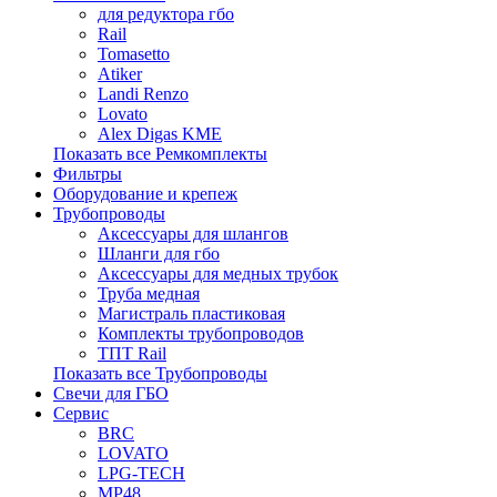
для редуктора гбо
Rail
Tomasetto
Atiker
Landi Renzo
Lovato
Alex Digas KME
Показать все Ремкомплекты
Фильтры
Оборудование и крепеж
Трубопроводы
Аксессуары для шлангов
Шланги для гбо
Аксессуары для медных трубок
Труба медная
Магистраль пластиковая
Комплекты трубопроводов
ТПТ Rail
Показать все Трубопроводы
Свечи для ГБО
Сервис
BRC
LOVATO
LPG-TECH
MP48