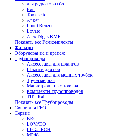
для редуктора гбо
Rail
Tomasetto
Atiker
Landi Renzo
Lovato
Alex Digas KME
Показать все Ремкомплекты
Фильтры
Оборудование и крепеж
Трубопроводы
Аксессуары для шлангов
Шланги для гбо
Аксессуары для медных трубок
Труба медная
Магистраль пластиковая
Комплекты трубопроводов
ТПТ Rail
Показать все Трубопроводы
Свечи для ГБО
Сервис
BRC
LOVATO
LPG-TECH
MP48