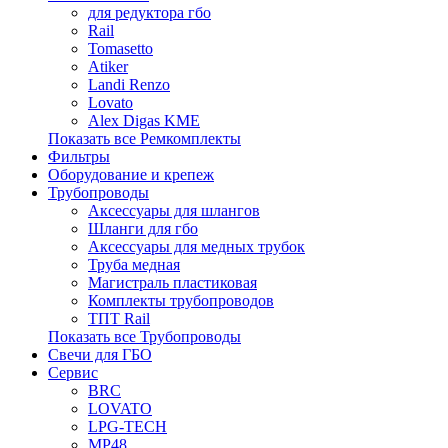
для редуктора гбо
Rail
Tomasetto
Atiker
Landi Renzo
Lovato
Alex Digas KME
Показать все Ремкомплекты
Фильтры
Оборудование и крепеж
Трубопроводы
Аксессуары для шлангов
Шланги для гбо
Аксессуары для медных трубок
Труба медная
Магистраль пластиковая
Комплекты трубопроводов
ТПТ Rail
Показать все Трубопроводы
Свечи для ГБО
Сервис
BRC
LOVATO
LPG-TECH
MP48