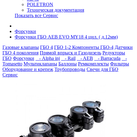
POLETRON
Техническая документация
Показать все Сервис
Форсунки
Форсунки ГБО AEB EVO MY18 4 цил. ( д.12мм)
Газовые клапаны
ГБО 4
ГБО 1-2
Компоненты ГБО-4
Датчики
ГБО 4 поколения
Прямой впрыск и Газодизель
Редукторы
ГБО
Форсунки
- Alpha inj
- Rail
- AEB
- Barracuda
-
Tomasetto
Мультиклапаны
Баллоны
Ремкомплекты
Фильтры
Оборудование и крепеж
Трубопроводы
Свечи для ГБО
Сервис