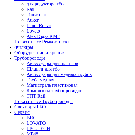
для редуктора гбо
Rail
Tomasetto
Atiker
Landi Renzo
Lovato
Alex Digas KME
Показать все Ремкомплекты
Фильтры
Оборудование и крепеж
Трубопроводы
Аксессуары для шлангов
Шланги для гбо
Аксессуары для медных трубок
Труба медная
Магистраль пластиковая
Комплекты трубопроводов
ТПТ Rail
Показать все Трубопроводы
Свечи для ГБО
Сервис
BRC
LOVATO
LPG-TECH
MP48