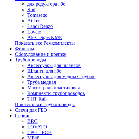
для редуктора гбо
Rail
Tomasetto
Atiker
Landi Renzo
Lovato
Alex Digas KME
Показать все Ремкомплекты
Фильтры
Оборудование и крепеж
Трубопроводы
Аксессуары для шлангов
Шланги для гбо
Аксессуары для медных трубок
Труба медная
Магистраль пластиковая
Комплекты трубопроводов
ТПТ Rail
Показать все Трубопроводы
Свечи для ГБО
Сервис
BRC
LOVATO
LPG-TECH
MP48