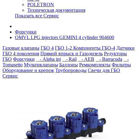
POLETRON
Техническая документация
Показать все Сервис
Форсунки
OMVL LPG injectors GEMINI 4 cylinder 904600
Газовые клапаны
ГБО 4
ГБО 1-2
Компоненты ГБО-4
Датчики
ГБО 4 поколения
Прямой впрыск и Газодизель
Редукторы
ГБО
Форсунки
- Alpha inj
- Rail
- AEB
- Barracuda
-
Tomasetto
Мультиклапаны
Баллоны
Ремкомплекты
Фильтры
Оборудование и крепеж
Трубопроводы
Свечи для ГБО
Сервис