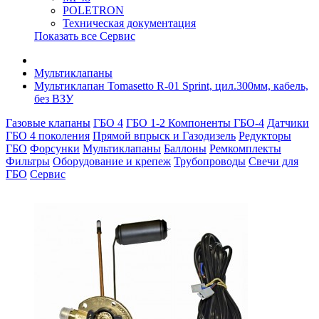
POLETRON
Техническая документация
Показать все Сервис
Мультиклапаны
Мультиклапан Tomasetto R-01 Sprint, цил.300мм, кабель,
без ВЗУ
Газовые клапаны
ГБО 4
ГБО 1-2
Компоненты ГБО-4
Датчики
ГБО 4 поколения
Прямой впрыск и Газодизель
Редукторы
ГБО
Форсунки
Мультиклапаны
Баллоны
Ремкомплекты
Фильтры
Оборудование и крепеж
Трубопроводы
Свечи для
ГБО
Сервис