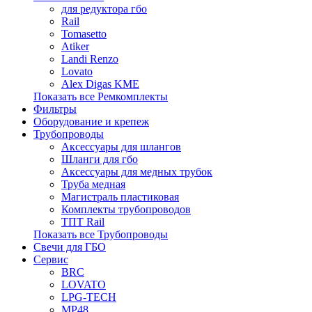
для редуктора гбо
Rail
Tomasetto
Atiker
Landi Renzo
Lovato
Alex Digas KME
Показать все Ремкомплекты
Фильтры
Оборудование и крепеж
Трубопроводы
Аксессуары для шлангов
Шланги для гбо
Аксессуары для медных трубок
Труба медная
Магистраль пластиковая
Комплекты трубопроводов
ТПТ Rail
Показать все Трубопроводы
Свечи для ГБО
Сервис
BRC
LOVATO
LPG-TECH
MP48