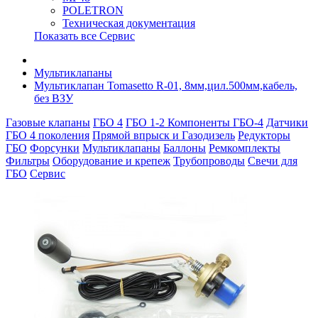
POLETRON
Техническая документация
Показать все Сервис
Мультиклапаны
Мультиклапан Tomasetto R-01, 8мм,цил.500мм,кабель,
без ВЗУ
Газовые клапаны
ГБО 4
ГБО 1-2
Компоненты ГБО-4
Датчики
ГБО 4 поколения
Прямой впрыск и Газодизель
Редукторы
ГБО
Форсунки
Мультиклапаны
Баллоны
Ремкомплекты
Фильтры
Оборудование и крепеж
Трубопроводы
Свечи для
ГБО
Сервис