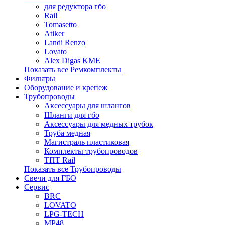
для редуктора гбо
Rail
Tomasetto
Atiker
Landi Renzo
Lovato
Alex Digas KME
Показать все Ремкомплекты
Фильтры
Оборудование и крепеж
Трубопроводы
Аксессуары для шлангов
Шланги для гбо
Аксессуары для медных трубок
Труба медная
Магистраль пластиковая
Комплекты трубопроводов
ТПТ Rail
Показать все Трубопроводы
Свечи для ГБО
Сервис
BRC
LOVATO
LPG-TECH
MP48