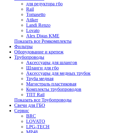
для редуктора гбо
Rail
Tomasetto
Atiker
Landi Renzo
Lovato
Alex Digas KME
Показать все Ремкомплекты
Фильтры
Оборудование и крепеж
Трубопроводы
Аксессуары для шлангов
Шланги для гбо
Аксессуары для медных трубок
Труба медная
Магистраль пластиковая
Комплекты трубопроводов
ТПТ Rail
Показать все Трубопроводы
Свечи для ГБО
Сервис
BRC
LOVATO
LPG-TECH
MP48