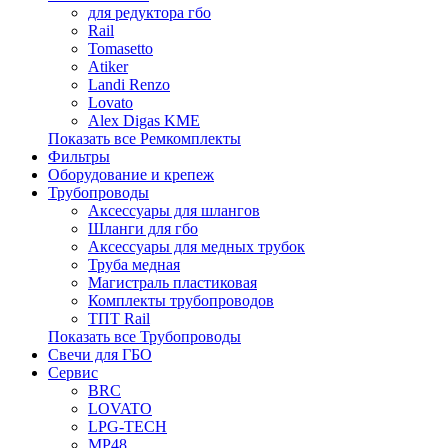
для редуктора гбо
Rail
Tomasetto
Atiker
Landi Renzo
Lovato
Alex Digas KME
Показать все Ремкомплекты
Фильтры
Оборудование и крепеж
Трубопроводы
Аксессуары для шлангов
Шланги для гбо
Аксессуары для медных трубок
Труба медная
Магистраль пластиковая
Комплекты трубопроводов
ТПТ Rail
Показать все Трубопроводы
Свечи для ГБО
Сервис
BRC
LOVATO
LPG-TECH
MP48