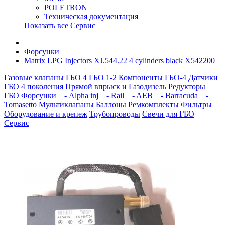
POLETRON
Техническая документация
Показать все Сервис
Форсунки
Matrix LPG Injectors XJ.544.22 4 cylinders black X542200
Газовые клапаны
ГБО 4
ГБО 1-2
Компоненты ГБО-4
Датчики
ГБО 4 поколения
Прямой впрыск и Газодизель
Редукторы
ГБО
Форсунки
- Alpha inj
- Rail
- AEB
- Barracuda
-
Tomasetto
Мультиклапаны
Баллоны
Ремкомплекты
Фильтры
Оборудование и крепеж
Трубопроводы
Свечи для ГБО
Сервис