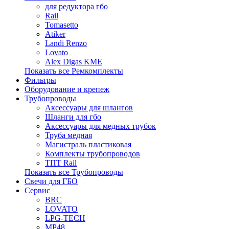
для редуктора гбо
Rail
Tomasetto
Atiker
Landi Renzo
Lovato
Alex Digas KME
Показать все Ремкомплекты
Фильтры
Оборудование и крепеж
Трубопроводы
Аксессуары для шлангов
Шланги для гбо
Аксессуары для медных трубок
Труба медная
Магистраль пластиковая
Комплекты трубопроводов
ТПТ Rail
Показать все Трубопроводы
Свечи для ГБО
Сервис
BRC
LOVATO
LPG-TECH
MP48