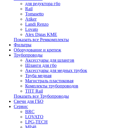
для редуктора гбо
Rail
Tomasetto
Atiker
Landi Renzo
Lovato
Alex Digas KME
Показать все Ремкомплекты
Фильтры
Оборудование и крепеж
Трубопроводы
Аксессуары для шлангов
Шланги для гбо
Аксессуары для медных трубок
Труба медная
Магистраль пластиковая
Комплекты трубопроводов
ТПТ Rail
Показать все Трубопроводы
Свечи для ГБО
Сервис
BRC
LOVATO
LPG-TECH
MP48