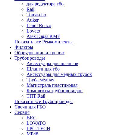
для редуктора гбо
Rail
Tomasetto
Atiker
Landi Renzo
Lovato
Alex Digas KME
Показать все Ремкомплекты
Фильтры
Оборудование и крепеж
Трубопроводы
Аксессуары для шлангов
Шланги для гбо
Аксессуары для медных трубок
Труба медная
Магистраль пластиковая
Комплекты трубопроводов
ТПТ Rail
Показать все Трубопроводы
Свечи для ГБО
Сервис
BRC
LOVATO
LPG-TECH
MP48