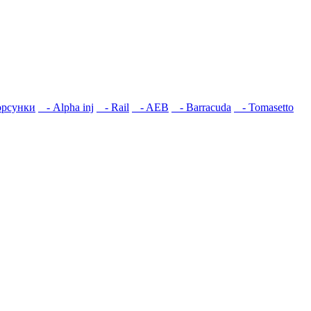
рсунки
- Alpha inj
- Rail
- AEB
- Barracuda
- Tomasetto