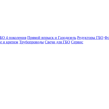
БО 4 поколения
Прямой впрыск и Газодизель
Редукторы ГБО
Фо
е и крепеж
Трубопроводы
Свечи для ГБО
Сервис