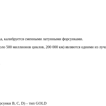
жа, калибруется сменными латунными форсунками.
 500 миллионов циклов, 200 000 км) являются одними из луч
а
орсунки B, C, D) – тип GOLD