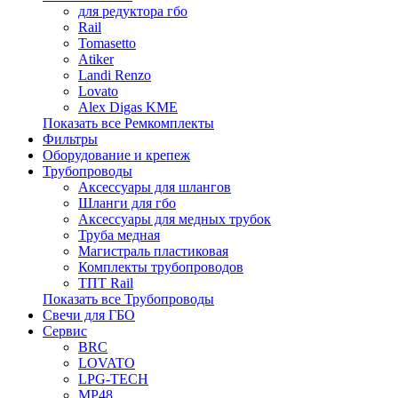
для редуктора гбо
Rail
Tomasetto
Atiker
Landi Renzo
Lovato
Alex Digas KME
Показать все Ремкомплекты
Фильтры
Оборудование и крепеж
Трубопроводы
Аксессуары для шлангов
Шланги для гбо
Аксессуары для медных трубок
Труба медная
Магистраль пластиковая
Комплекты трубопроводов
ТПТ Rail
Показать все Трубопроводы
Свечи для ГБО
Сервис
BRC
LOVATO
LPG-TECH
MP48