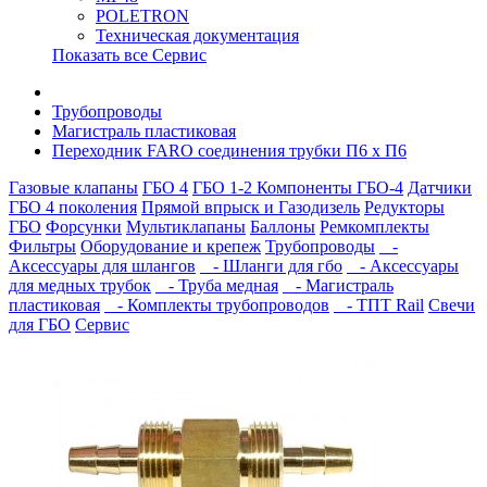
POLETRON
Техническая документация
Показать все Сервис
Трубопроводы
Магистраль пластиковая
Переходник FARO соединения трубки П6 x П6
Газовые клапаны
ГБО 4
ГБО 1-2
Компоненты ГБО-4
Датчики
ГБО 4 поколения
Прямой впрыск и Газодизель
Редукторы
ГБО
Форсунки
Мультиклапаны
Баллоны
Ремкомплекты
Фильтры
Оборудование и крепеж
Трубопроводы
-
Аксессуары для шлангов
- Шланги для гбо
- Аксессуары
для медных трубок
- Труба медная
- Магистраль
пластиковая
- Комплекты трубопроводов
- ТПТ Rail
Свечи
для ГБО
Сервис