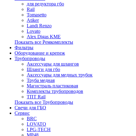
для редуктора гбо
Rail
Tomasetto
Atiker
Landi Renzo
Lovato
Alex Digas KME
Показать все Ремкомплекты
Фильтры
Оборудование и крепеж
Трубопроводы
Аксессуары для шлангов
Шланги для гбо
Аксессуары для медных трубок
Труба медная
Магистраль пластиковая
Комплекты трубопроводов
ТПТ Rail
Показать все Трубопроводы
Свечи для ГБО
Сервис
BRC
LOVATO
LPG-TECH
MP48