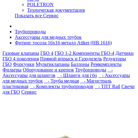
POLETRON
Техническая документация
Показать все Сервис
Трубопроводы
Аксессуары для медных трубок
Фитинг тосола 16х16 металл Atiker (HB.1616)
Газовые клапаны
ГБО 4
ГБО 1-2
Компоненты ГБО-4
Датчики
ГБО 4 поколения
Прямой впрыск и Газодизель
Редукторы
ГБО
Форсунки
Мультиклапаны
Баллоны
Ремкомплекты
Фильтры
Оборудование и крепеж
Трубопроводы
-
Аксессуары для шлангов
- Шланги для гбо
- Аксессуары
для медных трубок
- Труба медная
- Магистраль
пластиковая
- Комплекты трубопроводов
- ТПТ Rail
Свечи
для ГБО
Сервис