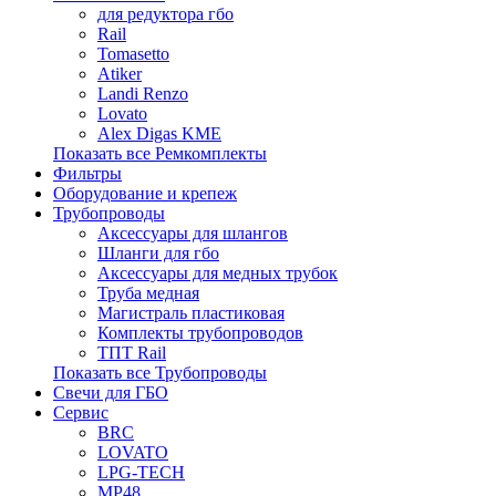
для редуктора гбо
Rail
Tomasetto
Atiker
Landi Renzo
Lovato
Alex Digas KME
Показать все Ремкомплекты
Фильтры
Оборудование и крепеж
Трубопроводы
Аксессуары для шлангов
Шланги для гбо
Аксессуары для медных трубок
Труба медная
Магистраль пластиковая
Комплекты трубопроводов
ТПТ Rail
Показать все Трубопроводы
Свечи для ГБО
Сервис
BRC
LOVATO
LPG-TECH
MP48