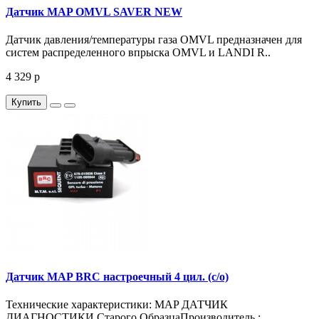
Датчик MAP OMVL SAVER NEW
Датчик давления/температуры газа OMVL предназначен для
систем распределенного впрыска OMVL и LANDI R..
4 329 р
Купить
Датчик MAP BRC настроечный 4 цил. (с/о)
Технические характеристики: MAP ДАТЧИК
ДИАГНОСТИКИ Старого ОбразцаПроизводитель :