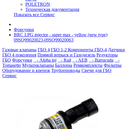
POLETRON
Техническая документация
Показать все Сервис
Форсунки
BRC LPG injector - super max - yellow (new type)
09SQ99020023-09SQ99020063
Газовые клапаны
ГБО 4
ГБО 1-2
Компоненты ГБО-4
Датчики
ГБО 4 поколения
Прямой впрыск и Газодизель
Редукторы
ГБО
Форсунки
- Alpha inj
- Rail
- AEB
- Barracuda
-
Tomasetto
Мультиклапаны
Баллоны
Ремкомплекты
Фильтры
Оборудование и крепеж
Трубопроводы
Свечи для ГБО
Сервис