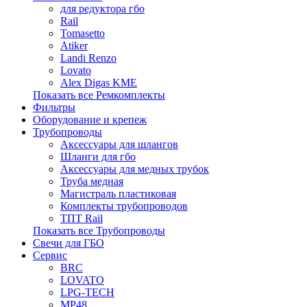
для редуктора гбо
Rail
Tomasetto
Atiker
Landi Renzo
Lovato
Alex Digas KME
Показать все Ремкомплекты
Фильтры
Оборудование и крепеж
Трубопроводы
Аксессуары для шлангов
Шланги для гбо
Аксессуары для медных трубок
Труба медная
Магистраль пластиковая
Комплекты трубопроводов
ТПТ Rail
Показать все Трубопроводы
Свечи для ГБО
Сервис
BRC
LOVATO
LPG-TECH
MP48