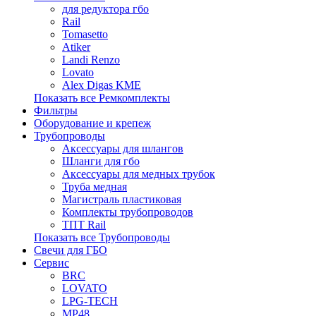
для редуктора гбо
Rail
Tomasetto
Atiker
Landi Renzo
Lovato
Alex Digas KME
Показать все Ремкомплекты
Фильтры
Оборудование и крепеж
Трубопроводы
Аксессуары для шлангов
Шланги для гбо
Аксессуары для медных трубок
Труба медная
Магистраль пластиковая
Комплекты трубопроводов
ТПТ Rail
Показать все Трубопроводы
Свечи для ГБО
Сервис
BRC
LOVATO
LPG-TECH
MP48