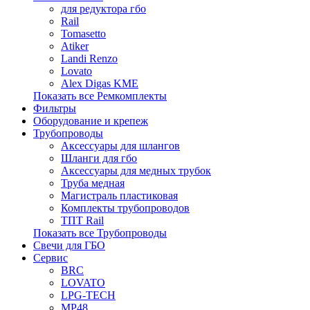
для редуктора гбо
Rail
Tomasetto
Atiker
Landi Renzo
Lovato
Alex Digas KME
Показать все Ремкомплекты
Фильтры
Оборудование и крепеж
Трубопроводы
Аксессуары для шлангов
Шланги для гбо
Аксессуары для медных трубок
Труба медная
Магистраль пластиковая
Комплекты трубопроводов
ТПТ Rail
Показать все Трубопроводы
Свечи для ГБО
Сервис
BRC
LOVATO
LPG-TECH
MP48