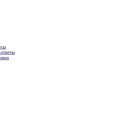
усы
 ответы
овки