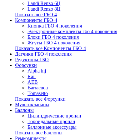
Landi Renzo 6Ц
Landi Renzo 8Ц
Показать все ГБО 4
Компоненты ГБО-4
Кнопка ГБО 4 поколения
Электронные комплекты гбо 4 поколения
Блоки ГБО 4 поколения
Жгуты ГБО 4 поколения
Показать все Компоненты ГБО-4
Датчики ГБО 4 поколения
Редукторы ГБО
Форсунки
Alpha inj
Rail
AEB
Barracuda
Tomasetto
Показать все Форсунки
Мультиклапаны
Баллоны
Цилиндрические пропан
Тороидальные пропан
Баллонные аксессуары
Показать все Баллоны
Ремкомплекты