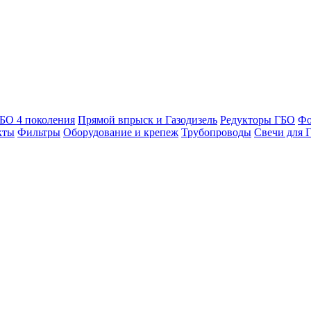
БО 4 поколения
Прямой впрыск и Газодизель
Редукторы ГБО
Фо
кты
Фильтры
Оборудование и крепеж
Трубопроводы
Свечи для 