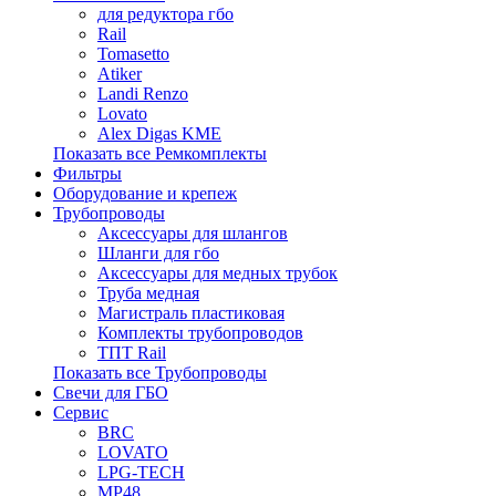
для редуктора гбо
Rail
Tomasetto
Atiker
Landi Renzo
Lovato
Alex Digas KME
Показать все Ремкомплекты
Фильтры
Оборудование и крепеж
Трубопроводы
Аксессуары для шлангов
Шланги для гбо
Аксессуары для медных трубок
Труба медная
Магистраль пластиковая
Комплекты трубопроводов
ТПТ Rail
Показать все Трубопроводы
Свечи для ГБО
Сервис
BRC
LOVATO
LPG-TECH
MP48