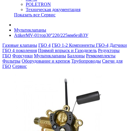
POLETRON
Техническая документация
Показать все Сервис
Мультиклапаны
AtikerMV-01тор30°220/225ммбезВЗУ
Газовые клапаны
ГБО 4
ГБО 1-2
Компоненты ГБО-4
Датчики
ГБО 4 поколения
Прямой впрыск и Газодизель
Редукторы
ГБО
Форсунки
Мультиклапаны
Баллоны
Ремкомплекты
Фильтры
Оборудование и крепеж
Трубопроводы
Свечи для
ГБО
Сервис