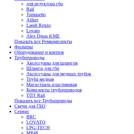
для редуктора гбо
Rail
Tomasetto
Atiker
Landi Renzo
Lovato
Alex Digas KME
Показать все Ремкомплекты
Фильтры
Оборудование и крепеж
Трубопроводы
Аксессуары для шлангов
Шланги для гбо
Аксессуары для медных трубок
Труба медная
Магистраль пластиковая
Комплекты трубопроводов
ТПТ Rail
Показать все Трубопроводы
Свечи для ГБО
Сервис
BRC
LOVATO
LPG-TECH
MP48