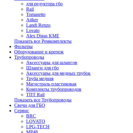
для редуктора гбо
Rail
Tomasetto
Atiker
Landi Renzo
Lovato
Alex Digas KME
Показать все Ремкомплекты
Фильтры
Оборудование и крепеж
Трубопроводы
Аксессуары для шлангов
Шланги для гбо
Аксессуары для медных трубок
Труба медная
Магистраль пластиковая
Комплекты трубопроводов
ТПТ Rail
Показать все Трубопроводы
Свечи для ГБО
Сервис
BRC
LOVATO
LPG-TECH
MP48