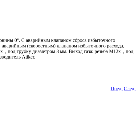
овины 0°. С аварийным клапаном сброса избыточного
 аварийным (скоростным) клапаном избыточного расхода,
1, под трубку диаметром 8 мм. Выход газа: резьба M12x1, под
водитель Atiker.
Пред.
След.