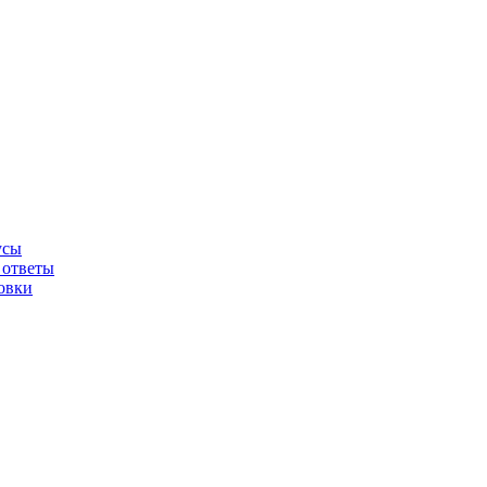
усы
 ответы
овки