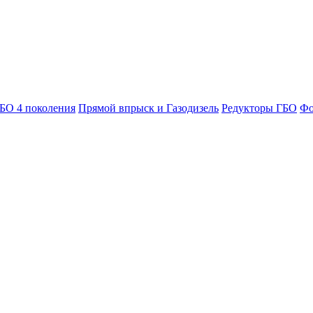
БО 4 поколения
Прямой впрыск и Газодизель
Редукторы ГБО
Фо