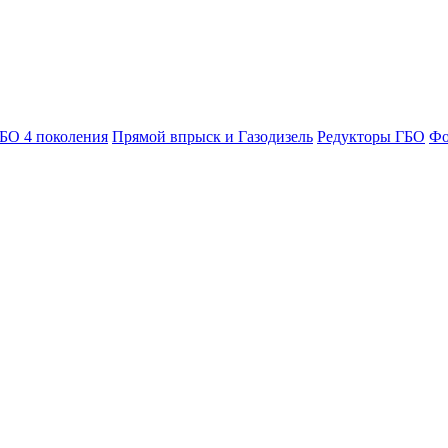
БО 4 поколения
Прямой впрыск и Газодизель
Редукторы ГБО
Фо