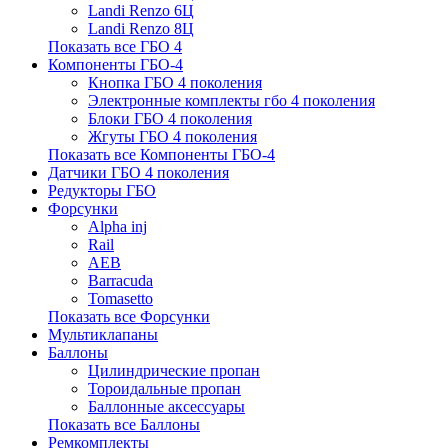
Landi Renzo 6Ц
Landi Renzo 8Ц
Показать все ГБО 4
Компоненты ГБО-4
Кнопка ГБО 4 поколения
Электронные комплекты гбо 4 поколения
Блоки ГБО 4 поколения
Жгуты ГБО 4 поколения
Показать все Компоненты ГБО-4
Датчики ГБО 4 поколения
Редукторы ГБО
Форсунки
Alpha inj
Rail
AEB
Barracuda
Tomasetto
Показать все Форсунки
Мультиклапаны
Баллоны
Цилиндрические пропан
Тороидальные пропан
Баллонные аксессуары
Показать все Баллоны
Ремкомплекты