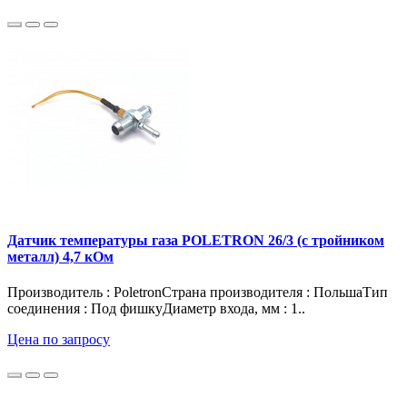
Датчик температуры газа POLETRON 26/3 (с тройником
металл) 4,7 кОм
Производитель : PoletronСтрана производителя : ПольшаТип
соединения : Под фишкуДиаметр входа, мм : 1..
Цена по запросу