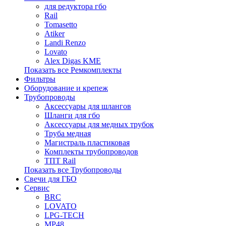
для редуктора гбо
Rail
Tomasetto
Atiker
Landi Renzo
Lovato
Alex Digas KME
Показать все Ремкомплекты
Фильтры
Оборудование и крепеж
Трубопроводы
Аксессуары для шлангов
Шланги для гбо
Аксессуары для медных трубок
Труба медная
Магистраль пластиковая
Комплекты трубопроводов
ТПТ Rail
Показать все Трубопроводы
Свечи для ГБО
Сервис
BRC
LOVATO
LPG-TECH
MP48