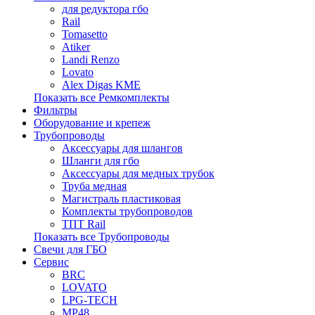
для редуктора гбо
Rail
Tomasetto
Atiker
Landi Renzo
Lovato
Alex Digas KME
Показать все Ремкомплекты
Фильтры
Оборудование и крепеж
Трубопроводы
Аксессуары для шлангов
Шланги для гбо
Аксессуары для медных трубок
Труба медная
Магистраль пластиковая
Комплекты трубопроводов
ТПТ Rail
Показать все Трубопроводы
Свечи для ГБО
Сервис
BRC
LOVATO
LPG-TECH
MP48